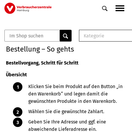
Direkt
Navig
zum
aktiv
Inhalt
Kategorie
0
Veranstaltungen
E-Book (PDF)
Bestellung – So gehts
Elemente
Musterbrief (RTF)
E-Broschüre (PDF
Bestellvorgang, Schritt für Schritt
Checklisten (PDF)
Übersicht
Broschüre
Buch
Klicken Sie beim Produkt auf den Button „in
den Warenkorb“ und legen damit die
gewünschten Produkte in den Warenkorb.
Wählen Sie die gewünschte Zahlart.
Geben Sie Ihre Adresse und ggf. eine
abweichende Lieferadresse ein.