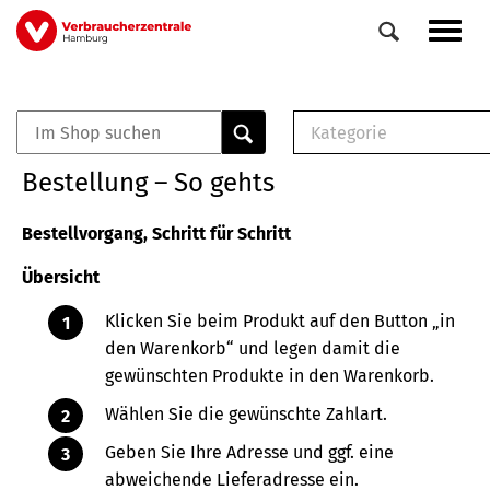
Direkt
Navig
zum
aktiv
Inhalt
Kategorie
0
Veranstaltungen
E-Book (PDF)
Bestellung – So gehts
Elemente
Musterbrief (RTF)
E-Broschüre (PDF
Bestellvorgang, Schritt für Schritt
Checklisten (PDF)
Übersicht
Broschüre
Buch
Klicken Sie beim Produkt auf den Button „in
den Warenkorb“ und legen damit die
gewünschten Produkte in den Warenkorb.
Wählen Sie die gewünschte Zahlart.
Geben Sie Ihre Adresse und ggf. eine
abweichende Lieferadresse ein.