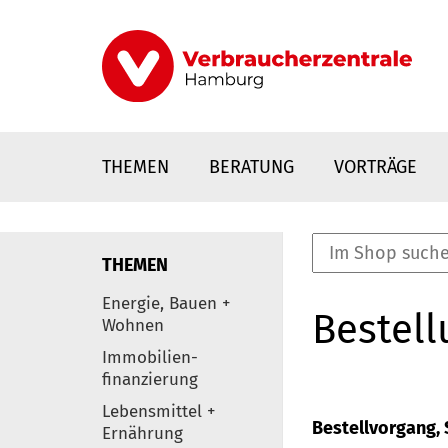
Direkt
zum
Inhalt
THEMEN
BERATUNG
VORTRÄGE
THEMEN
nstaltungen
Energie, Bauen +
Bestell
0
Wohnen
Elemente
Immobilien-
finanzierung
Lebensmittel +
Bestellvorgang, S
Ernährung