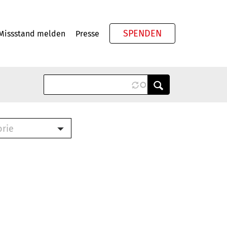
SPENDEN
Missstand melden
Presse
Meta
orie
Book (PDF)
terbrief (RTF)
roschüre (PDF)
cklisten (PDF)
oschüre
ch