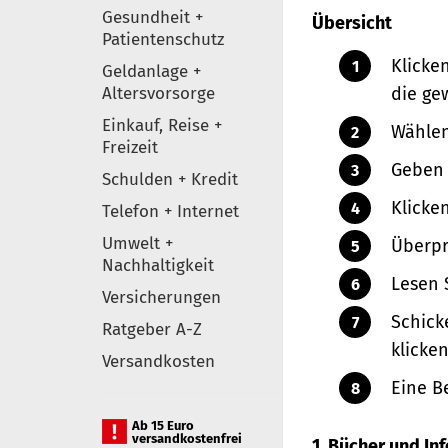
Gesundheit +
Übersicht
Patientenschutz
Klicke
Geldanlage +
Altersvorsorge
die ge
Einkauf, Reise +
Wählen
Freizeit
Geben 
Schulden + Kredit
Klicke
Telefon + Internet
Umwelt +
Überpr
Nachhaltigkeit
Lesen 
Versicherungen
Schick
Ratgeber A-Z
klicken
Versandkosten
Eine B
Ab 15 Euro
versandkostenfrei
1. Bücher und I