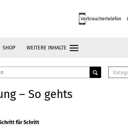
Verbrauchertelefon
SHOP
WEITERE INHALTE
Kateg
E-
Mus
ung – So gehts
E-B
Che
Br
Bu
chritt für Schritt