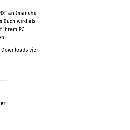
 PDF an (manche
s Buch wird als
f Ihrem PC
en.
 Downloads vier
der