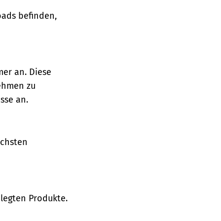
oads befinden,
mer an. Diese
nehmen zu
sse an.
ächsten
legten Produkte.