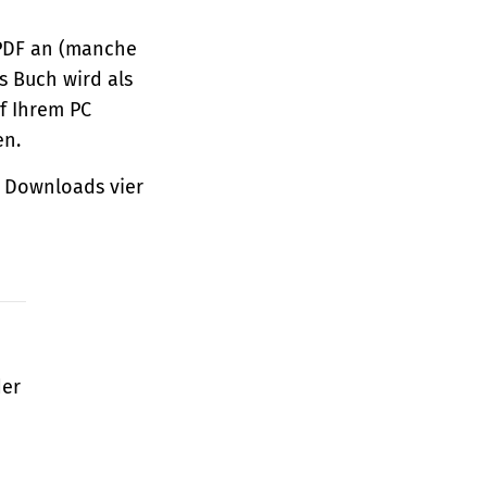
 PDF an (manche
s Buch wird als
f Ihrem PC
en.
 Downloads vier
der