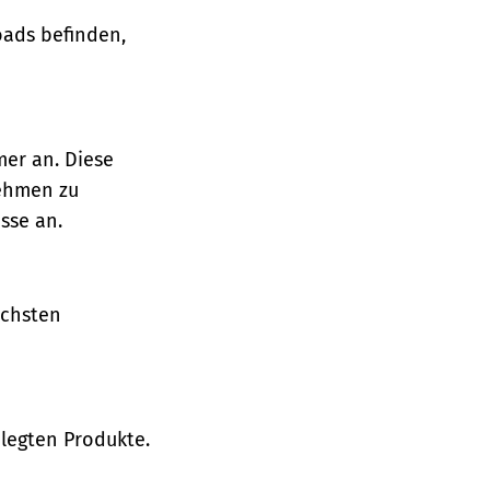
oads befinden,
mer an. Diese
nehmen zu
sse an.
ächsten
legten Produkte.