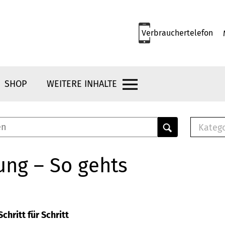
Verbrauchertelefon
SHOP
WEITERE INHALTE
Kateg
E-
Mus
ung – So gehts
E-B
Che
Br
Bu
chritt für Schritt