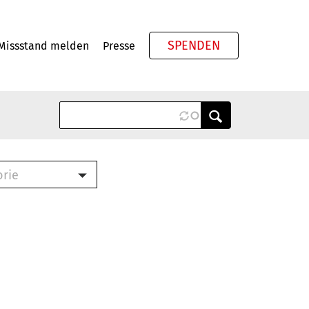
SPENDEN
Missstand melden
Presse
Meta
orie
Book (PDF)
terbrief (RTF)
roschüre (PDF)
cklisten (PDF)
oschüre
ch