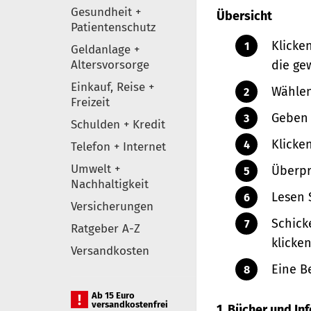
Gesundheit +
Übersicht
Patientenschutz
Klicke
Geldanlage +
Altersvorsorge
die ge
Einkauf, Reise +
Wählen
Freizeit
Geben 
Schulden + Kredit
Klicke
Telefon + Internet
Umwelt +
Überpr
Nachhaltigkeit
Lesen 
Versicherungen
Schick
Ratgeber A-Z
klicken
Versandkosten
Eine B
Ab 15 Euro
versandkostenfrei
1. Bücher und I