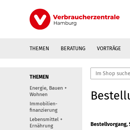
Direkt
zum
Inhalt
THEMEN
BERATUNG
VORTRÄGE
THEMEN
nstaltungen
Energie, Bauen +
Bestell
0
Wohnen
Elemente
Immobilien-
finanzierung
Lebensmittel +
Bestellvorgang, S
Ernährung