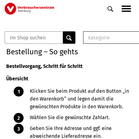
Direkt
Navig
zum
aktiv
Inhalt
Kategorie
0
Veranstaltungen
E-Book (PDF)
Bestellung – So gehts
Elemente
Musterbrief (RTF)
E-Broschüre (PDF
Bestellvorgang, Schritt für Schritt
Checklisten (PDF)
Übersicht
Broschüre
Buch
Klicken Sie beim Produkt auf den Button „in
den Warenkorb“ und legen damit die
gewünschten Produkte in den Warenkorb.
Wählen Sie die gewünschte Zahlart.
Geben Sie Ihre Adresse und ggf. eine
abweichende Lieferadresse ein.