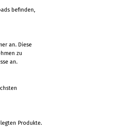
oads befinden,
mer an. Diese
nehmen zu
sse an.
ächsten
legten Produkte.