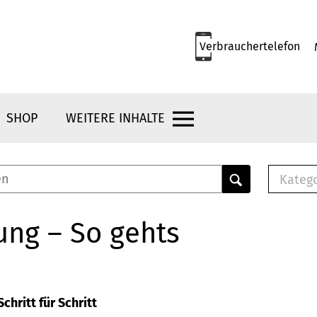
Verbrauchertelefon
SHOP
WEITERE INHALTE
Kateg
E-
Mus
ung – So gehts
E-B
Che
Br
Bu
chritt für Schritt