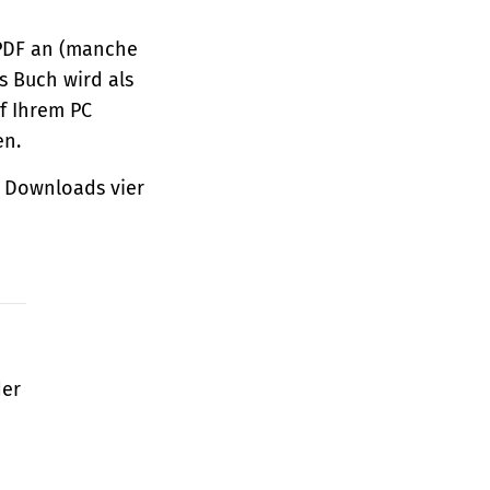
 PDF an (manche
s Buch wird als
f Ihrem PC
en.
 Downloads vier
der