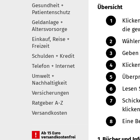
Gesundheit +
Übersicht
Patientenschutz
Klicke
Geldanlage +
Altersvorsorge
die ge
Einkauf, Reise +
Wählen
Freizeit
Geben 
Schulden + Kredit
Klicke
Telefon + Internet
Umwelt +
Überpr
Nachhaltigkeit
Lesen 
Versicherungen
Schick
Ratgeber A-Z
klicken
Versandkosten
Eine B
Ab 15 Euro
versandkostenfrei
1. Bücher und I