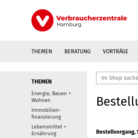
Direkt
zum
Inhalt
THEMEN
BERATUNG
VORTRÄGE
THEMEN
nstaltungen
Energie, Bauen +
Bestell
0
Wohnen
Elemente
Immobilien-
finanzierung
Lebensmittel +
Bestellvorgang, S
Ernährung