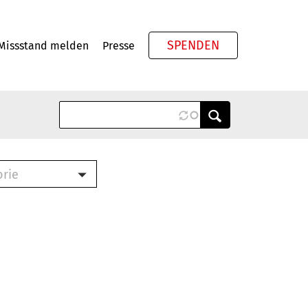
SPENDEN
Missstand melden
Presse
Meta
orie
Book (PDF)
terbrief (RTF)
roschüre (PDF)
cklisten (PDF)
oschüre
ch