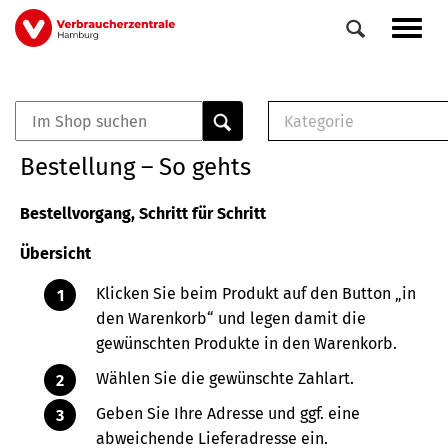
Direkt
Navig
zum
aktiv
Inhalt
Kategorie
0
Veranstaltungen
E-Book (PDF)
Bestellung – So gehts
Elemente
Musterbrief (RTF)
E-Broschüre (PDF
Bestellvorgang, Schritt für Schritt
Checklisten (PDF)
Übersicht
Broschüre
Buch
Klicken Sie beim Produkt auf den Button „in
den Warenkorb“ und legen damit die
gewünschten Produkte in den Warenkorb.
Wählen Sie die gewünschte Zahlart.
Geben Sie Ihre Adresse und ggf. eine
abweichende Lieferadresse ein.