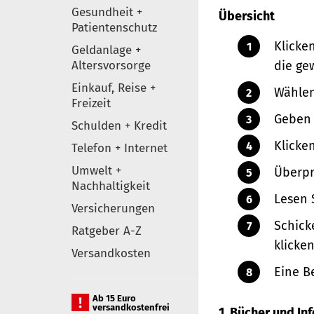
Gesundheit +
Übersicht
Patientenschutz
Klicke
Geldanlage +
Altersvorsorge
die ge
Einkauf, Reise +
Wählen
Freizeit
Geben 
Schulden + Kredit
Klicke
Telefon + Internet
Umwelt +
Überpr
Nachhaltigkeit
Lesen 
Versicherungen
Schick
Ratgeber A-Z
klicken
Versandkosten
Eine B
Ab 15 Euro
versandkostenfrei
1. Bücher und I