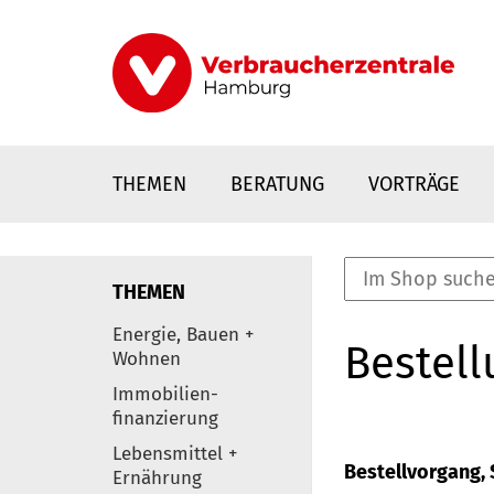
Direkt
zum
Inhalt
THEMEN
BERATUNG
VORTRÄGE
THEMEN
nstaltungen
Energie, Bauen +
Bestell
0
Wohnen
Elemente
Immobilien-
finanzierung
Lebensmittel +
Bestellvorgang, S
Ernährung