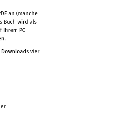
 PDF an (manche
s Buch wird als
f Ihrem PC
en.
 Downloads vier
der