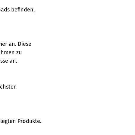
oads befinden,
mer an. Diese
nehmen zu
sse an.
ächsten
legten Produkte.