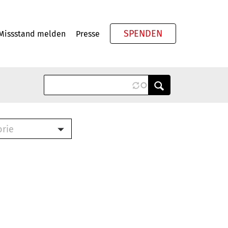
SPENDEN
Missstand melden
Presse
Meta
orie
Book (PDF)
terbrief (RTF)
roschüre (PDF)
cklisten (PDF)
oschüre
ch