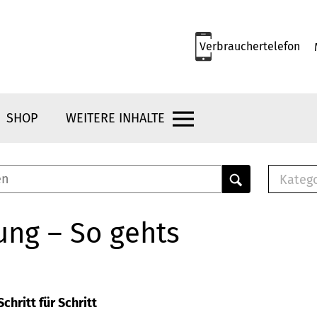
Verbrauchertelefon
SHOP
WEITERE INHALTE
Kateg
E-
Mus
ung – So gehts
E-B
Che
Br
Bu
chritt für Schritt