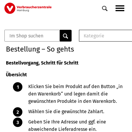
Direkt
Navig
zum
aktiv
Inhalt
Kategorie
0
Veranstaltungen
E-Book (PDF)
Bestellung – So gehts
Elemente
Musterbrief (RTF)
E-Broschüre (PDF
Bestellvorgang, Schritt für Schritt
Checklisten (PDF)
Übersicht
Broschüre
Buch
Klicken Sie beim Produkt auf den Button „in
den Warenkorb“ und legen damit die
gewünschten Produkte in den Warenkorb.
Wählen Sie die gewünschte Zahlart.
Geben Sie Ihre Adresse und ggf. eine
abweichende Lieferadresse ein.