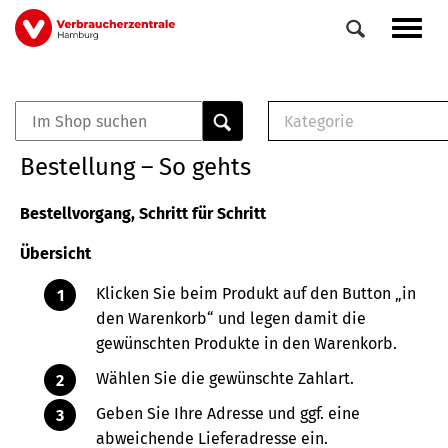
Direkt
Navig
zum
aktiv
Inhalt
Kategorie
0
Veranstaltungen
E-Book (PDF)
Bestellung – So gehts
Elemente
Musterbrief (RTF)
E-Broschüre (PDF
Bestellvorgang, Schritt für Schritt
Checklisten (PDF)
Übersicht
Broschüre
Buch
Klicken Sie beim Produkt auf den Button „in
den Warenkorb“ und legen damit die
gewünschten Produkte in den Warenkorb.
Wählen Sie die gewünschte Zahlart.
Geben Sie Ihre Adresse und ggf. eine
abweichende Lieferadresse ein.