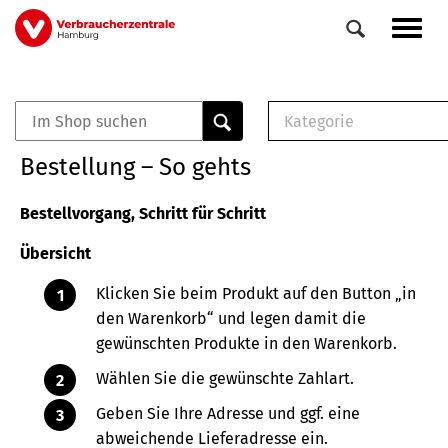
Direkt
Navig
zum
aktiv
Inhalt
Kategorie
0
Veranstaltungen
E-Book (PDF)
Bestellung – So gehts
Elemente
Musterbrief (RTF)
E-Broschüre (PDF
Bestellvorgang, Schritt für Schritt
Checklisten (PDF)
Übersicht
Broschüre
Buch
Klicken Sie beim Produkt auf den Button „in
den Warenkorb“ und legen damit die
gewünschten Produkte in den Warenkorb.
Wählen Sie die gewünschte Zahlart.
Geben Sie Ihre Adresse und ggf. eine
abweichende Lieferadresse ein.