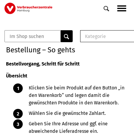
Direkt
Navig
zum
aktiv
Inhalt
Kategorie
0
Veranstaltungen
E-Book (PDF)
Bestellung – So gehts
Elemente
Musterbrief (RTF)
E-Broschüre (PDF
Bestellvorgang, Schritt für Schritt
Checklisten (PDF)
Übersicht
Broschüre
Buch
Klicken Sie beim Produkt auf den Button „in
den Warenkorb“ und legen damit die
gewünschten Produkte in den Warenkorb.
Wählen Sie die gewünschte Zahlart.
Geben Sie Ihre Adresse und ggf. eine
abweichende Lieferadresse ein.