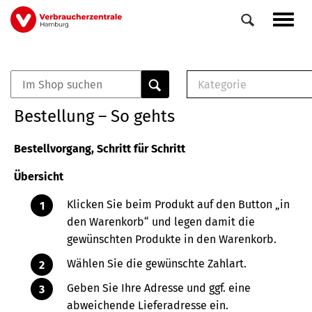
Direkt
Navig
zum
aktiv
Inhalt
Kategorie
0
Veranstaltungen
E-Book (PDF)
Bestellung – So gehts
Elemente
Musterbrief (RTF)
E-Broschüre (PDF
Bestellvorgang, Schritt für Schritt
Checklisten (PDF)
Übersicht
Broschüre
Buch
Klicken Sie beim Produkt auf den Button „in
den Warenkorb“ und legen damit die
gewünschten Produkte in den Warenkorb.
Wählen Sie die gewünschte Zahlart.
Geben Sie Ihre Adresse und ggf. eine
abweichende Lieferadresse ein.