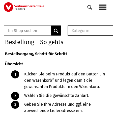
Direkt
Navig
zum
aktiv
Inhalt
Kategorie
0
Veranstaltungen
E-Book (PDF)
Bestellung – So gehts
Elemente
Musterbrief (RTF)
E-Broschüre (PDF
Bestellvorgang, Schritt für Schritt
Checklisten (PDF)
Übersicht
Broschüre
Buch
Klicken Sie beim Produkt auf den Button „in
den Warenkorb“ und legen damit die
gewünschten Produkte in den Warenkorb.
Wählen Sie die gewünschte Zahlart.
Geben Sie Ihre Adresse und ggf. eine
abweichende Lieferadresse ein.