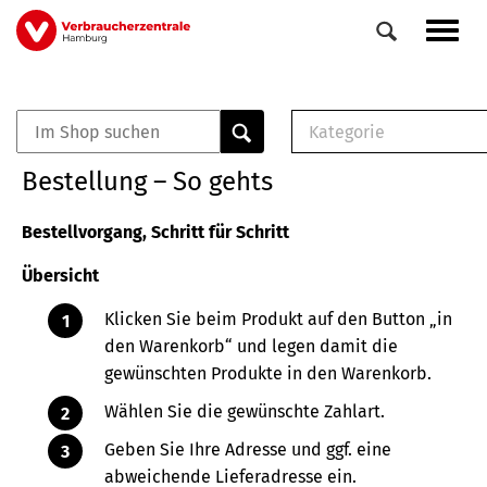
Direkt
Navig
zum
aktiv
Inhalt
Kategorie
0
Veranstaltungen
E-Book (PDF)
Bestellung – So gehts
Elemente
Musterbrief (RTF)
E-Broschüre (PDF
Bestellvorgang, Schritt für Schritt
Checklisten (PDF)
Übersicht
Broschüre
Buch
Klicken Sie beim Produkt auf den Button „in
den Warenkorb“ und legen damit die
gewünschten Produkte in den Warenkorb.
Wählen Sie die gewünschte Zahlart.
Geben Sie Ihre Adresse und ggf. eine
abweichende Lieferadresse ein.