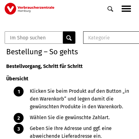
Direkt
Navig
zum
aktiv
Inhalt
Kategorie
0
Veranstaltungen
E-Book (PDF)
Bestellung – So gehts
Elemente
Musterbrief (RTF)
E-Broschüre (PDF
Bestellvorgang, Schritt für Schritt
Checklisten (PDF)
Übersicht
Broschüre
Buch
Klicken Sie beim Produkt auf den Button „in
den Warenkorb“ und legen damit die
gewünschten Produkte in den Warenkorb.
Wählen Sie die gewünschte Zahlart.
Geben Sie Ihre Adresse und ggf. eine
abweichende Lieferadresse ein.