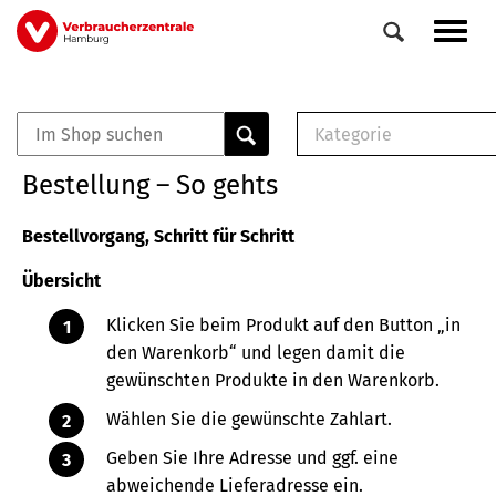
Direkt
Navig
zum
aktiv
Inhalt
Kategorie
0
Veranstaltungen
E-Book (PDF)
Bestellung – So gehts
Elemente
Musterbrief (RTF)
E-Broschüre (PDF
Bestellvorgang, Schritt für Schritt
Checklisten (PDF)
Übersicht
Broschüre
Buch
Klicken Sie beim Produkt auf den Button „in
den Warenkorb“ und legen damit die
gewünschten Produkte in den Warenkorb.
Wählen Sie die gewünschte Zahlart.
Geben Sie Ihre Adresse und ggf. eine
abweichende Lieferadresse ein.