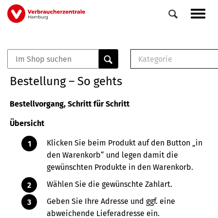
Direkt
Navig
zum
aktiv
Inhalt
Kategorie
0
Veranstaltungen
E-Book (PDF)
Bestellung – So gehts
Elemente
Musterbrief (RTF)
E-Broschüre (PDF
Bestellvorgang, Schritt für Schritt
Checklisten (PDF)
Übersicht
Broschüre
Buch
Klicken Sie beim Produkt auf den Button „in
den Warenkorb“ und legen damit die
gewünschten Produkte in den Warenkorb.
Wählen Sie die gewünschte Zahlart.
Geben Sie Ihre Adresse und ggf. eine
abweichende Lieferadresse ein.