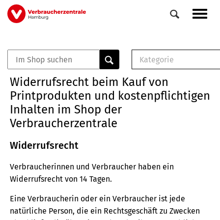
Direkt
Navig
zum
aktiv
Inhalt
Kategorie
0
Veranstaltungen
E-Book (PDF)
Widerrufsrecht beim Kauf von
Elemente
Musterbrief (RTF)
Printprodukten und kostenpflichtigen
E-Broschüre (PDF
Inhalten im Shop der
Checklisten (PDF)
Verbraucherzentrale
Broschüre
Buch
Widerrufsrecht
Verbraucherinnen und Verbraucher haben ein
Widerrufsrecht von 14 Tagen.
Eine Verbraucherin oder ein Verbraucher ist jede
natürliche Person, die ein Rechtsgeschäft zu Zwecken