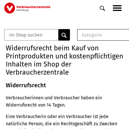
Direkt
Navig
zum
aktiv
Inhalt
Kategorie
0
Veranstaltungen
E-Book (PDF)
Widerrufsrecht beim Kauf von
Elemente
Musterbrief (RTF)
Printprodukten und kostenpflichtigen
E-Broschüre (PDF
Inhalten im Shop der
Checklisten (PDF)
Verbraucherzentrale
Broschüre
Buch
Widerrufsrecht
Verbraucherinnen und Verbraucher haben ein
Widerrufsrecht von 14 Tagen.
Eine Verbraucherin oder ein Verbraucher ist jede
natürliche Person, die ein Rechtsgeschäft zu Zwecken