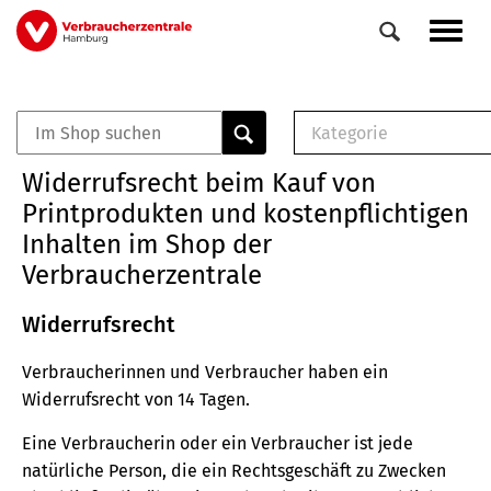
Direkt
Navig
zum
aktiv
Inhalt
Kategorie
0
Veranstaltungen
E-Book (PDF)
Widerrufsrecht beim Kauf von
Elemente
Musterbrief (RTF)
Printprodukten und kostenpflichtigen
E-Broschüre (PDF
Inhalten im Shop der
Checklisten (PDF)
Verbraucherzentrale
Broschüre
Buch
Widerrufsrecht
Verbraucherinnen und Verbraucher haben ein
Widerrufsrecht von 14 Tagen.
Eine Verbraucherin oder ein Verbraucher ist jede
natürliche Person, die ein Rechtsgeschäft zu Zwecken