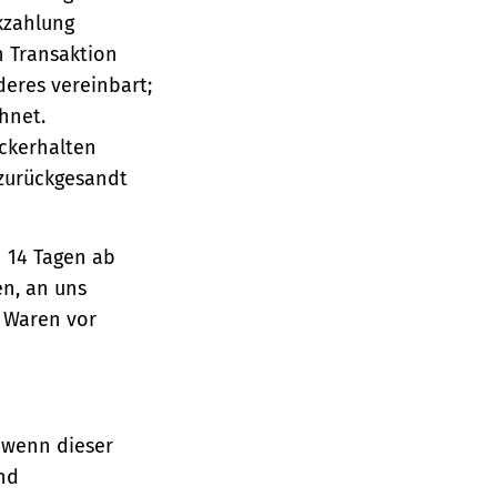
ckzahlung
n Transaktion
deres vereinbart;
hnet.
ückerhalten
 zurückgesandt
n 14 Tagen ab
en, an uns
e Waren vor
 wenn dieser
und