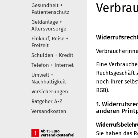
Verbrau
Gesundheit +
Patientenschutz
Geldanlage +
Altersvorsorge
Widerrufsrech
Einkauf, Reise +
Freizeit
Verbraucherinne
Schulden + Kredit
Eine Verbraucher
Telefon + Internet
Rechtsgeschäft 
Umwelt +
noch ihrer selb
Nachhaltigkeit
BGB).
Versicherungen
Ratgeber A-Z
1. Widerrufsr
anderen Print
Versandkosten
Widerrufsbelehr
Ab 15 Euro
Sie haben das R
versandkostenfrei