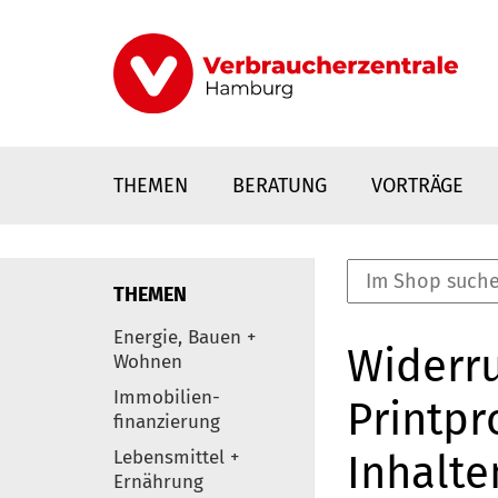
Direkt
zum
Inhalt
THEMEN
BERATUNG
VORTRÄGE
THEMEN
nstaltungen
Energie, Bauen +
Widerru
0
Wohnen
Elemente
Immobilien-
Printpr
finanzierung
Lebensmittel +
Inhalte
Ernährung