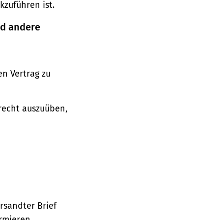
zuführen ist.
nd andere
n Vertrag zu
srecht auszuüben,
ersandter Brief
ormieren.