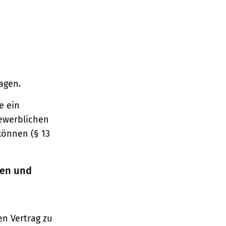
agen.
e ein
gewerblichen
können (§ 13
ren und
n Vertrag zu