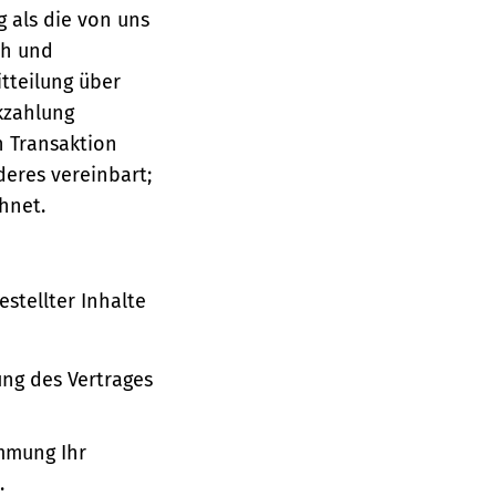
g als die von uns
ch und
tteilung über
ckzahlung
n Transaktion
deres vereinbart;
hnet.
stellter Inhalte
ung des Vertrages
immung Ihr
.