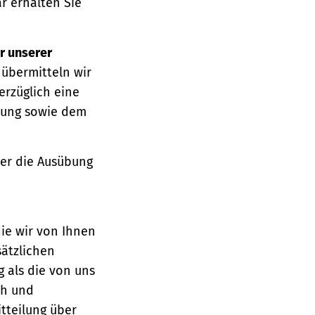
r erhalten Sie
r unserer
 übermitteln wir
erzüglich eine
ärung sowie dem
über die Ausübung
die wir von Ihnen
sätzlichen
g als die von uns
ch und
tteilung über