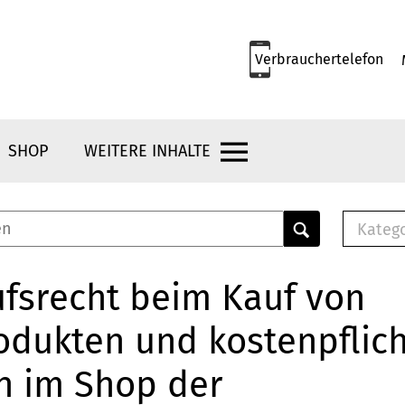
Verbrauchertelefon
SHOP
WEITERE INHALTE
Kateg
E-
Mus
fsrecht beim Kauf von
E-B
odukten und kostenpflic
Che
Br
n im Shop der
Bu