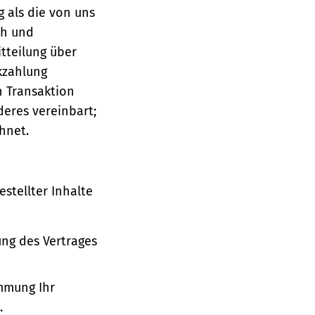
g als die von uns
ch und
tteilung über
ckzahlung
n Transaktion
deres vereinbart;
hnet.
stellter Inhalte
ung des Vertrages
immung Ihr
.