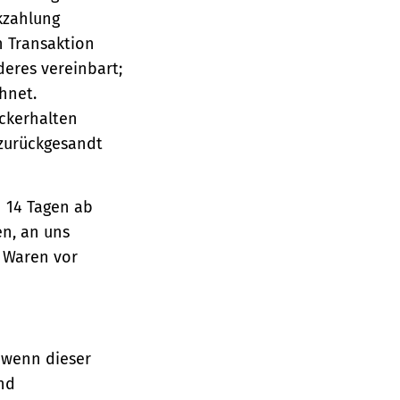
ckzahlung
n Transaktion
deres vereinbart;
hnet.
ückerhalten
 zurückgesandt
n 14 Tagen ab
en, an uns
e Waren vor
 wenn dieser
und