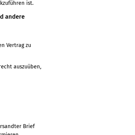
zuführen ist.
nd andere
n Vertrag zu
srecht auszuüben,
ersandter Brief
ormieren.