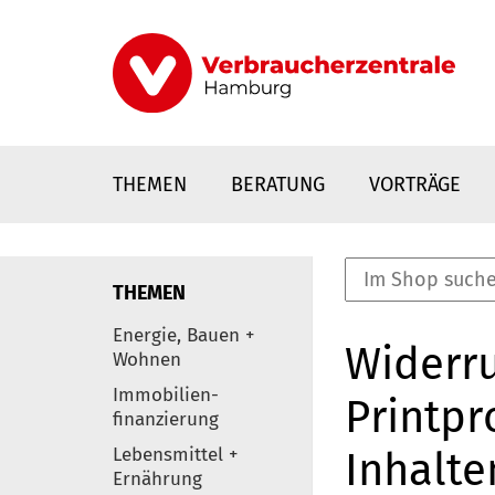
Direkt
zum
Inhalt
THEMEN
BERATUNG
VORTRÄGE
THEMEN
nstaltungen
Energie, Bauen +
Widerru
0
Wohnen
Elemente
Immobilien-
Printpr
finanzierung
Lebensmittel +
Inhalte
Ernährung