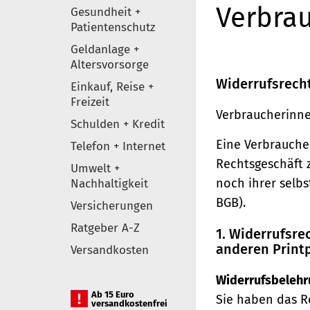
Verbrau
Gesundheit +
Patientenschutz
Geldanlage +
Altersvorsorge
Widerrufsrech
Einkauf, Reise +
Freizeit
Verbraucherinne
Schulden + Kredit
Eine Verbraucher
Telefon + Internet
Rechtsgeschäft 
Umwelt +
noch ihrer selb
Nachhaltigkeit
BGB).
Versicherungen
Ratgeber A-Z
1. Widerrufsr
anderen Print
Versandkosten
Widerrufsbelehr
Ab 15 Euro
Sie haben das R
versandkostenfrei