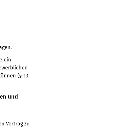
agen.
e ein
gewerblichen
können (§ 13
ren und
n Vertrag zu