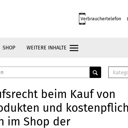
Verbrauchertelefon
SHOP
WEITERE INHALTE
Kateg
E-
Mus
fsrecht beim Kauf von
E-B
odukten und kostenpflic
Che
Br
n im Shop der
Bu