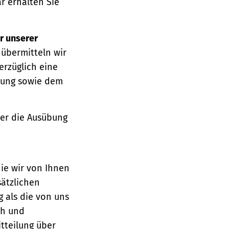
r erhalten Sie
r unserer
 übermitteln wir
erzüglich eine
ärung sowie dem
über die Ausübung
die wir von Ihnen
sätzlichen
g als die von uns
ch und
tteilung über