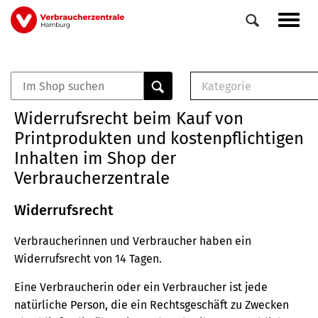
Direkt
Navig
zum
aktiv
Inhalt
Kategorie
0
Veranstaltungen
E-Book (PDF)
Widerrufsrecht beim Kauf von
Elemente
Musterbrief (RTF)
Printprodukten und kostenpflichtigen
E-Broschüre (PDF
Inhalten im Shop der
Checklisten (PDF)
Verbraucherzentrale
Broschüre
Buch
Widerrufsrecht
Verbraucherinnen und Verbraucher haben ein
Widerrufsrecht von 14 Tagen.
Eine Verbraucherin oder ein Verbraucher ist jede
natürliche Person, die ein Rechtsgeschäft zu Zwecken