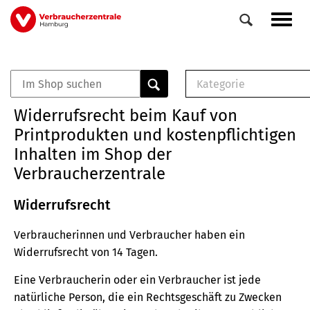
Direkt
Navig
zum
aktiv
Inhalt
Kategorie
0
Veranstaltungen
E-Book (PDF)
Widerrufsrecht beim Kauf von
Elemente
Musterbrief (RTF)
Printprodukten und kostenpflichtigen
E-Broschüre (PDF
Inhalten im Shop der
Checklisten (PDF)
Verbraucherzentrale
Broschüre
Buch
Widerrufsrecht
Verbraucherinnen und Verbraucher haben ein
Widerrufsrecht von 14 Tagen.
Eine Verbraucherin oder ein Verbraucher ist jede
natürliche Person, die ein Rechtsgeschäft zu Zwecken