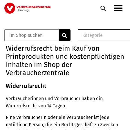
Direkt
Navig
zum
aktiv
Inhalt
Kategorie
0
Veranstaltungen
E-Book (PDF)
Widerrufsrecht beim Kauf von
Elemente
Musterbrief (RTF)
Printprodukten und kostenpflichtigen
E-Broschüre (PDF
Inhalten im Shop der
Checklisten (PDF)
Verbraucherzentrale
Broschüre
Buch
Widerrufsrecht
Verbraucherinnen und Verbraucher haben ein
Widerrufsrecht von 14 Tagen.
Eine Verbraucherin oder ein Verbraucher ist jede
natürliche Person, die ein Rechtsgeschäft zu Zwecken