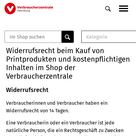
Direkt
Navig
zum
aktiv
Inhalt
Kategorie
0
Veranstaltungen
E-Book (PDF)
Widerrufsrecht beim Kauf von
Elemente
Musterbrief (RTF)
Printprodukten und kostenpflichtigen
E-Broschüre (PDF
Inhalten im Shop der
Checklisten (PDF)
Verbraucherzentrale
Broschüre
Buch
Widerrufsrecht
Verbraucherinnen und Verbraucher haben ein
Widerrufsrecht von 14 Tagen.
Eine Verbraucherin oder ein Verbraucher ist jede
natürliche Person, die ein Rechtsgeschäft zu Zwecken