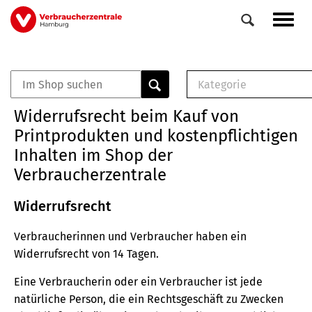
Direkt
Navig
zum
aktiv
Inhalt
Kategorie
0
Veranstaltungen
E-Book (PDF)
Widerrufsrecht beim Kauf von
Elemente
Musterbrief (RTF)
Printprodukten und kostenpflichtigen
E-Broschüre (PDF
Inhalten im Shop der
Checklisten (PDF)
Verbraucherzentrale
Broschüre
Buch
Widerrufsrecht
Verbraucherinnen und Verbraucher haben ein
Widerrufsrecht von 14 Tagen.
Eine Verbraucherin oder ein Verbraucher ist jede
natürliche Person, die ein Rechtsgeschäft zu Zwecken