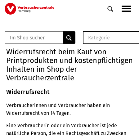
Direkt
Navig
zum
aktiv
Inhalt
Kategorie
0
Veranstaltungen
E-Book (PDF)
Widerrufsrecht beim Kauf von
Elemente
Musterbrief (RTF)
Printprodukten und kostenpflichtigen
E-Broschüre (PDF
Inhalten im Shop der
Checklisten (PDF)
Verbraucherzentrale
Broschüre
Buch
Widerrufsrecht
Verbraucherinnen und Verbraucher haben ein
Widerrufsrecht von 14 Tagen.
Eine Verbraucherin oder ein Verbraucher ist jede
natürliche Person, die ein Rechtsgeschäft zu Zwecken