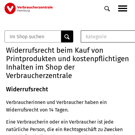
Direkt
Navig
zum
aktiv
Inhalt
Kategorie
0
Veranstaltungen
E-Book (PDF)
Widerrufsrecht beim Kauf von
Elemente
Musterbrief (RTF)
Printprodukten und kostenpflichtigen
E-Broschüre (PDF
Inhalten im Shop der
Checklisten (PDF)
Verbraucherzentrale
Broschüre
Buch
Widerrufsrecht
Verbraucherinnen und Verbraucher haben ein
Widerrufsrecht von 14 Tagen.
Eine Verbraucherin oder ein Verbraucher ist jede
natürliche Person, die ein Rechtsgeschäft zu Zwecken