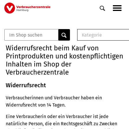
Direkt
Navig
zum
aktiv
Inhalt
Kategorie
0
Veranstaltungen
E-Book (PDF)
Widerrufsrecht beim Kauf von
Elemente
Musterbrief (RTF)
Printprodukten und kostenpflichtigen
E-Broschüre (PDF
Inhalten im Shop der
Checklisten (PDF)
Verbraucherzentrale
Broschüre
Buch
Widerrufsrecht
Verbraucherinnen und Verbraucher haben ein
Widerrufsrecht von 14 Tagen.
Eine Verbraucherin oder ein Verbraucher ist jede
natürliche Person, die ein Rechtsgeschäft zu Zwecken