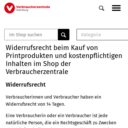
Direkt
Navig
zum
aktiv
Inhalt
Kategorie
0
Veranstaltungen
E-Book (PDF)
Widerrufsrecht beim Kauf von
Elemente
Musterbrief (RTF)
Printprodukten und kostenpflichtigen
E-Broschüre (PDF
Inhalten im Shop der
Checklisten (PDF)
Verbraucherzentrale
Broschüre
Buch
Widerrufsrecht
Verbraucherinnen und Verbraucher haben ein
Widerrufsrecht von 14 Tagen.
Eine Verbraucherin oder ein Verbraucher ist jede
natürliche Person, die ein Rechtsgeschäft zu Zwecken