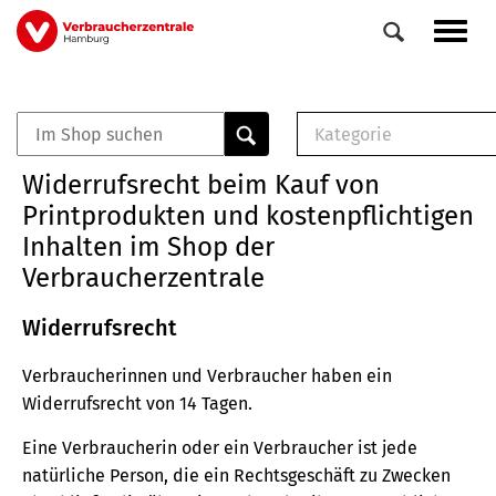
Direkt
Navig
zum
aktiv
Inhalt
Kategorie
0
Veranstaltungen
E-Book (PDF)
Widerrufsrecht beim Kauf von
Elemente
Musterbrief (RTF)
Printprodukten und kostenpflichtigen
E-Broschüre (PDF
Inhalten im Shop der
Checklisten (PDF)
Verbraucherzentrale
Broschüre
Buch
Widerrufsrecht
Verbraucherinnen und Verbraucher haben ein
Widerrufsrecht von 14 Tagen.
Eine Verbraucherin oder ein Verbraucher ist jede
natürliche Person, die ein Rechtsgeschäft zu Zwecken