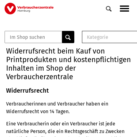
Direkt
Navig
zum
aktiv
Inhalt
Kategorie
0
Veranstaltungen
E-Book (PDF)
Widerrufsrecht beim Kauf von
Elemente
Musterbrief (RTF)
Printprodukten und kostenpflichtigen
E-Broschüre (PDF
Inhalten im Shop der
Checklisten (PDF)
Verbraucherzentrale
Broschüre
Buch
Widerrufsrecht
Verbraucherinnen und Verbraucher haben ein
Widerrufsrecht von 14 Tagen.
Eine Verbraucherin oder ein Verbraucher ist jede
natürliche Person, die ein Rechtsgeschäft zu Zwecken