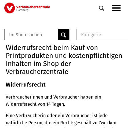
Direkt
Navig
zum
aktiv
Inhalt
Kategorie
0
Veranstaltungen
E-Book (PDF)
Widerrufsrecht beim Kauf von
Elemente
Musterbrief (RTF)
Printprodukten und kostenpflichtigen
E-Broschüre (PDF
Inhalten im Shop der
Checklisten (PDF)
Verbraucherzentrale
Broschüre
Buch
Widerrufsrecht
Verbraucherinnen und Verbraucher haben ein
Widerrufsrecht von 14 Tagen.
Eine Verbraucherin oder ein Verbraucher ist jede
natürliche Person, die ein Rechtsgeschäft zu Zwecken