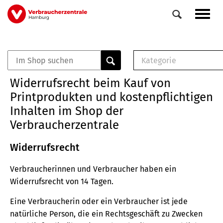
Direkt
Navig
zum
aktiv
Inhalt
Kategorie
0
Veranstaltungen
E-Book (PDF)
Widerrufsrecht beim Kauf von
Elemente
Musterbrief (RTF)
Printprodukten und kostenpflichtigen
E-Broschüre (PDF
Inhalten im Shop der
Checklisten (PDF)
Verbraucherzentrale
Broschüre
Buch
Widerrufsrecht
Verbraucherinnen und Verbraucher haben ein
Widerrufsrecht von 14 Tagen.
Eine Verbraucherin oder ein Verbraucher ist jede
natürliche Person, die ein Rechtsgeschäft zu Zwecken