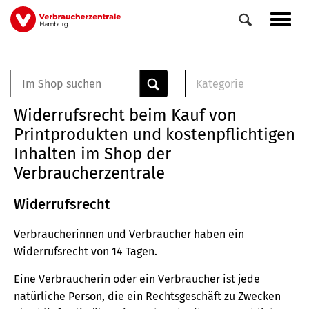
Direkt
Navig
zum
aktiv
Inhalt
Kategorie
0
Veranstaltungen
E-Book (PDF)
Widerrufsrecht beim Kauf von
Elemente
Musterbrief (RTF)
Printprodukten und kostenpflichtigen
E-Broschüre (PDF
Inhalten im Shop der
Checklisten (PDF)
Verbraucherzentrale
Broschüre
Buch
Widerrufsrecht
Verbraucherinnen und Verbraucher haben ein
Widerrufsrecht von 14 Tagen.
Eine Verbraucherin oder ein Verbraucher ist jede
natürliche Person, die ein Rechtsgeschäft zu Zwecken