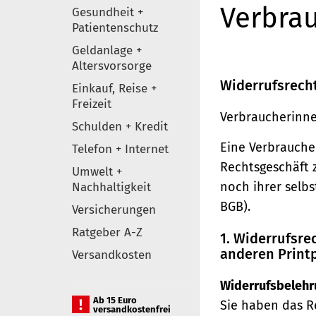
Verbrau
Gesundheit +
Patientenschutz
Geldanlage +
Altersvorsorge
Widerrufsrech
Einkauf, Reise +
Freizeit
Verbraucherinne
Schulden + Kredit
Eine Verbraucher
Telefon + Internet
Rechtsgeschäft 
Umwelt +
noch ihrer selb
Nachhaltigkeit
BGB).
Versicherungen
Ratgeber A-Z
1. Widerrufsr
anderen Print
Versandkosten
Widerrufsbelehr
Ab 15 Euro
Sie haben das R
versandkostenfrei