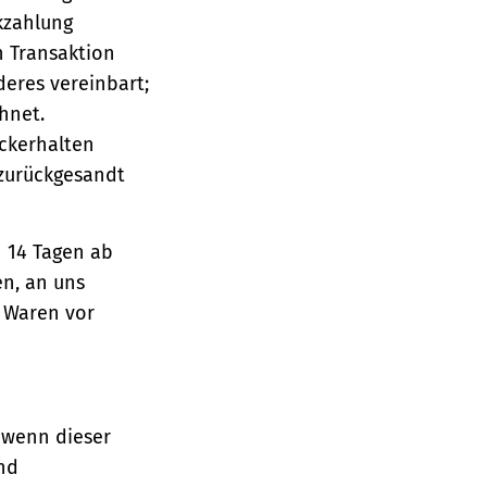
ckzahlung
n Transaktion
deres vereinbart;
hnet.
ückerhalten
 zurückgesandt
n 14 Tagen ab
en, an uns
e Waren vor
 wenn dieser
und