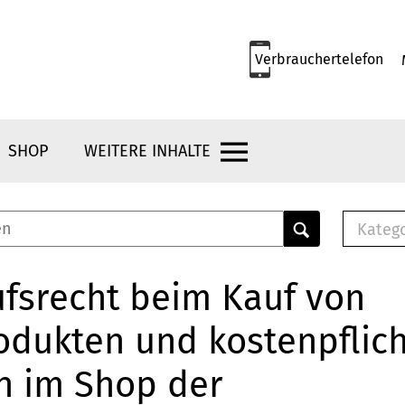
Verbrauchertelefon
SHOP
WEITERE INHALTE
Kateg
E-
Mus
fsrecht beim Kauf von
E-B
odukten und kostenpflic
Che
Br
n im Shop der
Bu