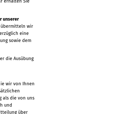
r erhalten Sie
r unserer
 übermitteln wir
erzüglich eine
ärung sowie dem
über die Ausübung
die wir von Ihnen
sätzlichen
g als die von uns
ch und
tteilung über