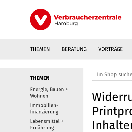
Direkt
zum
Inhalt
THEMEN
BERATUNG
VORTRÄGE
THEMEN
nstaltungen
Energie, Bauen +
Widerru
0
Wohnen
Elemente
Immobilien-
Printpr
finanzierung
Lebensmittel +
Inhalte
Ernährung