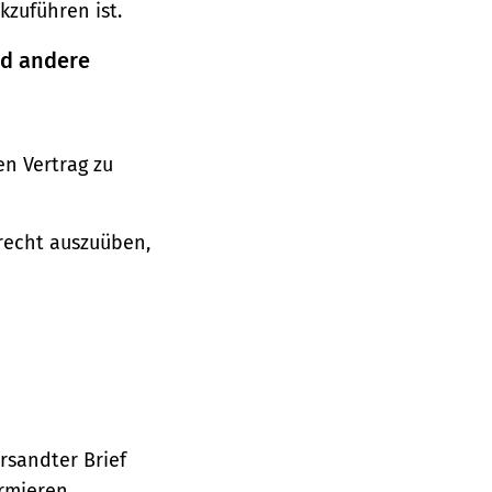
zuführen ist.
nd andere
n Vertrag zu
srecht auszuüben,
ersandter Brief
ormieren.