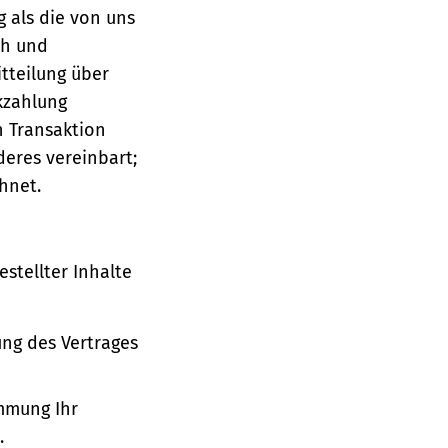
g als die von uns
ch und
tteilung über
ckzahlung
n Transaktion
deres vereinbart;
hnet.
stellter Inhalte
ung des Vertrages
immung Ihr
.