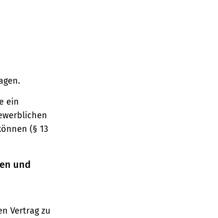
agen.
e ein
gewerblichen
können (§ 13
ren und
n Vertrag zu