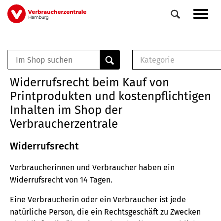
Direkt
Navig
zum
aktiv
Inhalt
Kategorie
0
Veranstaltungen
E-Book (PDF)
Widerrufsrecht beim Kauf von
Elemente
Musterbrief (RTF)
Printprodukten und kostenpflichtigen
E-Broschüre (PDF
Inhalten im Shop der
Checklisten (PDF)
Verbraucherzentrale
Broschüre
Buch
Widerrufsrecht
Verbraucherinnen und Verbraucher haben ein
Widerrufsrecht von 14 Tagen.
Eine Verbraucherin oder ein Verbraucher ist jede
natürliche Person, die ein Rechtsgeschäft zu Zwecken