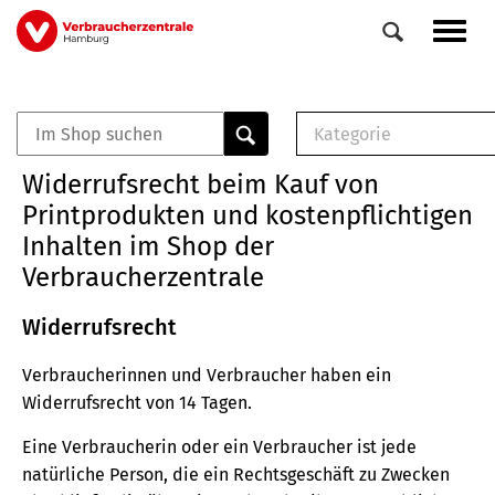
Direkt
Navig
zum
aktiv
Inhalt
Kategorie
0
Veranstaltungen
E-Book (PDF)
Widerrufsrecht beim Kauf von
Elemente
Musterbrief (RTF)
Printprodukten und kostenpflichtigen
E-Broschüre (PDF
Inhalten im Shop der
Checklisten (PDF)
Verbraucherzentrale
Broschüre
Buch
Widerrufsrecht
Verbraucherinnen und Verbraucher haben ein
Widerrufsrecht von 14 Tagen.
Eine Verbraucherin oder ein Verbraucher ist jede
natürliche Person, die ein Rechtsgeschäft zu Zwecken