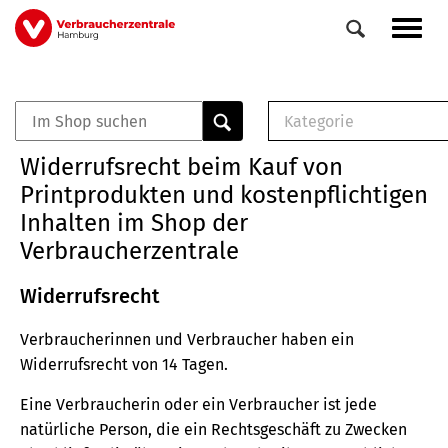
Direkt
Navig
zum
aktiv
Inhalt
Kategorie
0
Veranstaltungen
E-Book (PDF)
Widerrufsrecht beim Kauf von
Elemente
Musterbrief (RTF)
Printprodukten und kostenpflichtigen
E-Broschüre (PDF
Inhalten im Shop der
Checklisten (PDF)
Verbraucherzentrale
Broschüre
Buch
Widerrufsrecht
Verbraucherinnen und Verbraucher haben ein
Widerrufsrecht von 14 Tagen.
Eine Verbraucherin oder ein Verbraucher ist jede
natürliche Person, die ein Rechtsgeschäft zu Zwecken