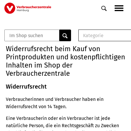
Direkt
Navig
zum
aktiv
Inhalt
Kategorie
0
Veranstaltungen
E-Book (PDF)
Widerrufsrecht beim Kauf von
Elemente
Musterbrief (RTF)
Printprodukten und kostenpflichtigen
E-Broschüre (PDF
Inhalten im Shop der
Checklisten (PDF)
Verbraucherzentrale
Broschüre
Buch
Widerrufsrecht
Verbraucherinnen und Verbraucher haben ein
Widerrufsrecht von 14 Tagen.
Eine Verbraucherin oder ein Verbraucher ist jede
natürliche Person, die ein Rechtsgeschäft zu Zwecken