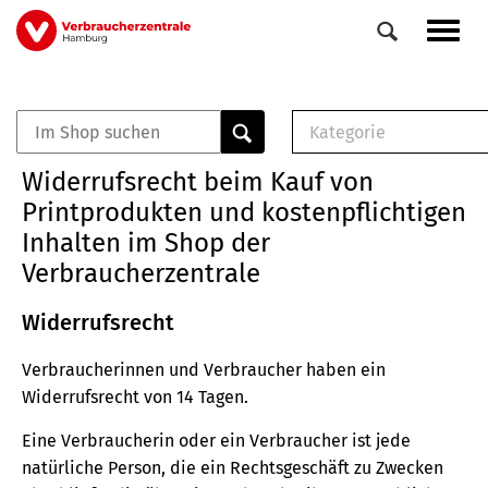
Direkt
Navig
zum
aktiv
Inhalt
Kategorie
0
Veranstaltungen
E-Book (PDF)
Widerrufsrecht beim Kauf von
Elemente
Musterbrief (RTF)
Printprodukten und kostenpflichtigen
E-Broschüre (PDF
Inhalten im Shop der
Checklisten (PDF)
Verbraucherzentrale
Broschüre
Buch
Widerrufsrecht
Verbraucherinnen und Verbraucher haben ein
Widerrufsrecht von 14 Tagen.
Eine Verbraucherin oder ein Verbraucher ist jede
natürliche Person, die ein Rechtsgeschäft zu Zwecken