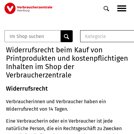
Direkt
Navig
zum
aktiv
Inhalt
Kategorie
0
Veranstaltungen
E-Book (PDF)
Widerrufsrecht beim Kauf von
Elemente
Musterbrief (RTF)
Printprodukten und kostenpflichtigen
E-Broschüre (PDF
Inhalten im Shop der
Checklisten (PDF)
Verbraucherzentrale
Broschüre
Buch
Widerrufsrecht
Verbraucherinnen und Verbraucher haben ein
Widerrufsrecht von 14 Tagen.
Eine Verbraucherin oder ein Verbraucher ist jede
natürliche Person, die ein Rechtsgeschäft zu Zwecken