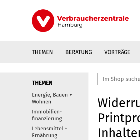
Direkt
zum
Inhalt
THEMEN
BERATUNG
VORTRÄGE
THEMEN
nstaltungen
Energie, Bauen +
Widerru
0
Wohnen
Elemente
Immobilien-
Printpr
finanzierung
Lebensmittel +
Inhalte
Ernährung