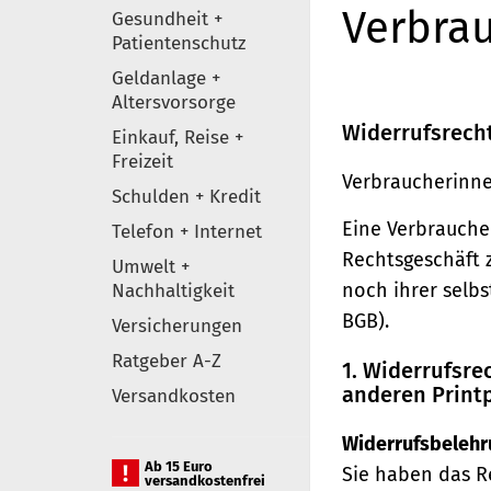
Verbrau
Gesundheit +
Patientenschutz
Geldanlage +
Altersvorsorge
Widerrufsrech
Einkauf, Reise +
Freizeit
Verbraucherinne
Schulden + Kredit
Eine Verbraucher
Telefon + Internet
Rechtsgeschäft 
Umwelt +
noch ihrer selb
Nachhaltigkeit
BGB).
Versicherungen
Ratgeber A-Z
1. Widerrufsr
anderen Print
Versandkosten
Widerrufsbelehr
Ab 15 Euro
Sie haben das R
versandkostenfrei