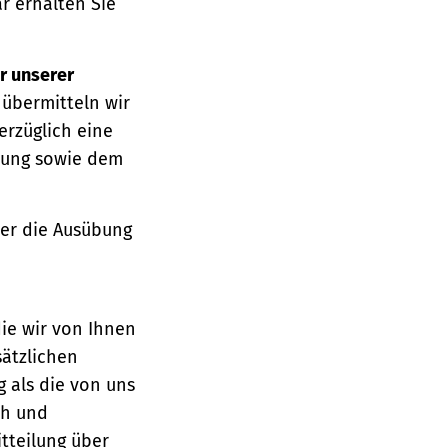
r erhalten Sie
r unserer
 übermitteln wir
erzüglich eine
ärung sowie dem
über die Ausübung
die wir von Ihnen
sätzlichen
g als die von uns
ch und
tteilung über