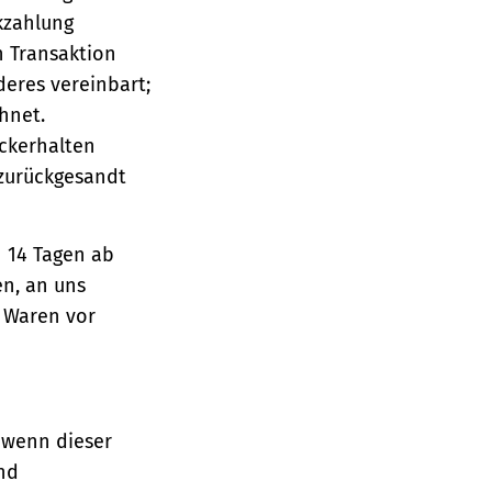
ckzahlung
n Transaktion
deres vereinbart;
hnet.
ückerhalten
 zurückgesandt
n 14 Tagen ab
en, an uns
e Waren vor
 wenn dieser
und