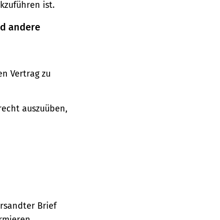
zuführen ist.
nd andere
n Vertrag zu
srecht auszuüben,
ersandter Brief
ormieren.