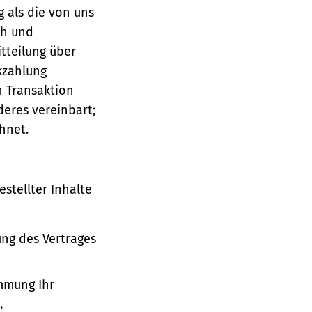
g als die von uns
ch und
tteilung über
ckzahlung
n Transaktion
deres vereinbart;
hnet.
stellter Inhalte
ung des Vertrages
immung Ihr
.