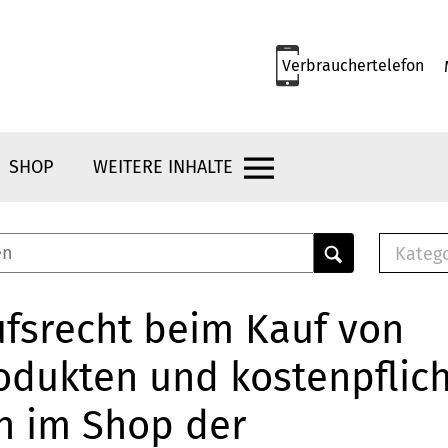
Verbrauchertelefon
SHOP
WEITERE INHALTE
Kateg
E-
Mus
fsrecht beim Kauf von
E-B
odukten und kostenpflic
Che
Br
n im Shop der
Bu