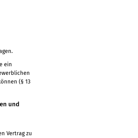
agen.
e ein
gewerblichen
können (§ 13
ren und
n Vertrag zu