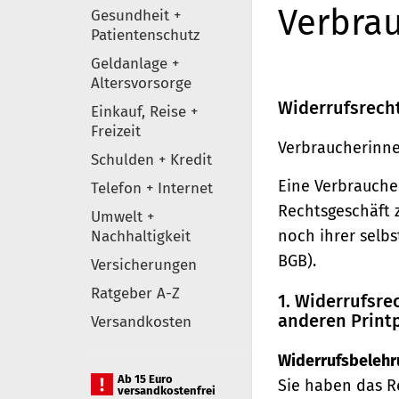
Verbrau
Gesundheit +
Patientenschutz
Geldanlage +
Altersvorsorge
Widerrufsrech
Einkauf, Reise +
Freizeit
Verbraucherinne
Schulden + Kredit
Eine Verbraucher
Telefon + Internet
Rechtsgeschäft 
Umwelt +
noch ihrer selb
Nachhaltigkeit
BGB).
Versicherungen
Ratgeber A-Z
1. Widerrufsr
anderen Print
Versandkosten
Widerrufsbelehr
Ab 15 Euro
Sie haben das R
versandkostenfrei