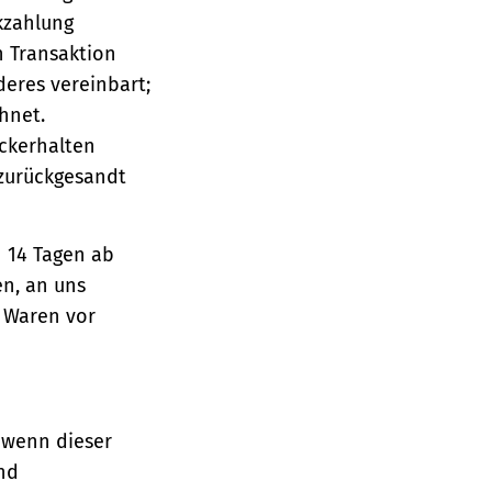
ckzahlung
n Transaktion
deres vereinbart;
hnet.
ückerhalten
 zurückgesandt
n 14 Tagen ab
en, an uns
e Waren vor
 wenn dieser
und