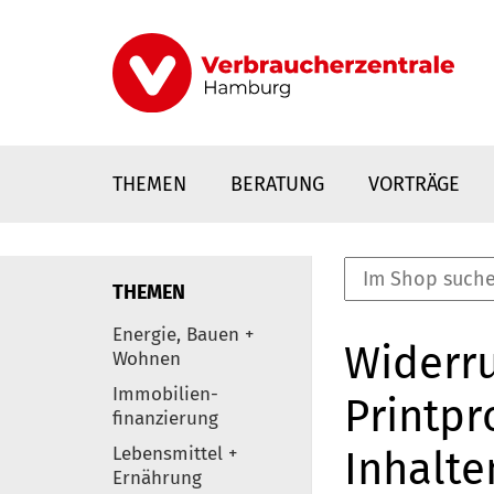
Direkt
zum
Inhalt
THEMEN
BERATUNG
VORTRÄGE
THEMEN
nstaltungen
Energie, Bauen +
Widerru
0
Wohnen
Elemente
Immobilien-
Printpr
finanzierung
Lebensmittel +
Inhalte
Ernährung