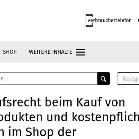
Verbrauchertelefon
SHOP
WEITERE INHALTE
Kateg
E-
Mus
fsrecht beim Kauf von
E-B
odukten und kostenpflic
Che
Br
n im Shop der
Bu