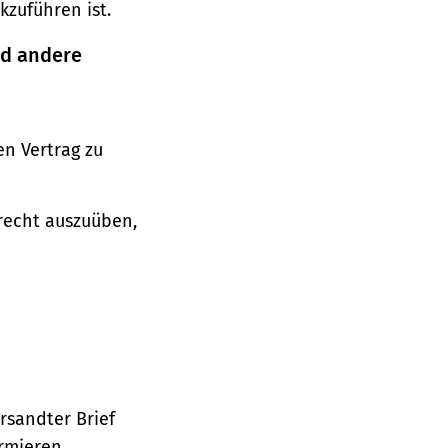
zuführen ist.
nd andere
n Vertrag zu
srecht auszuüben,
ersandter Brief
ormieren.