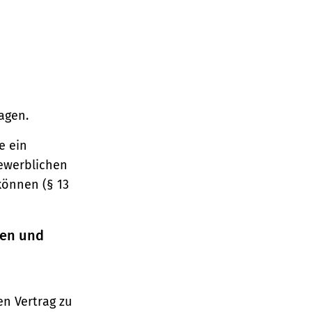
agen.
e ein
gewerblichen
können (§ 13
ren und
n Vertrag zu