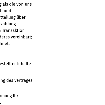
g als die von uns
ch und
tteilung über
ckzahlung
n Transaktion
deres vereinbart;
hnet.
stellter Inhalte
ung des Vertrages
immung Ihr
.