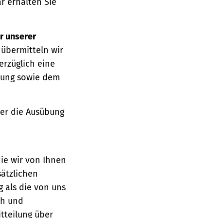
r erhalten Sie
r unserer
 übermitteln wir
erzüglich eine
ärung sowie dem
über die Ausübung
die wir von Ihnen
sätzlichen
g als die von uns
ch und
tteilung über