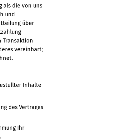
g als die von uns
ch und
tteilung über
ckzahlung
n Transaktion
deres vereinbart;
hnet.
stellter Inhalte
ung des Vertrages
immung Ihr
.