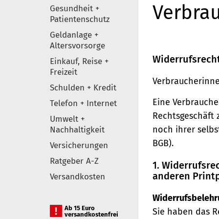
Verbrau
Gesundheit +
Patientenschutz
Geldanlage +
Altersvorsorge
Widerrufsrech
Einkauf, Reise +
Freizeit
Verbraucherinne
Schulden + Kredit
Eine Verbraucher
Telefon + Internet
Rechtsgeschäft 
Umwelt +
noch ihrer selb
Nachhaltigkeit
BGB).
Versicherungen
Ratgeber A-Z
1. Widerrufsr
anderen Print
Versandkosten
Widerrufsbelehr
Ab 15 Euro
Sie haben das R
versandkostenfrei