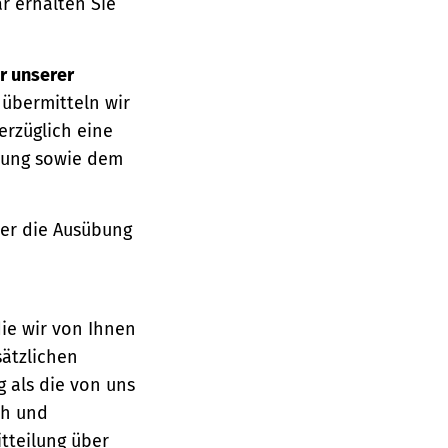
r erhalten Sie
r unserer
 übermitteln wir
erzüglich eine
ärung sowie dem
über die Ausübung
die wir von Ihnen
sätzlichen
g als die von uns
ch und
tteilung über