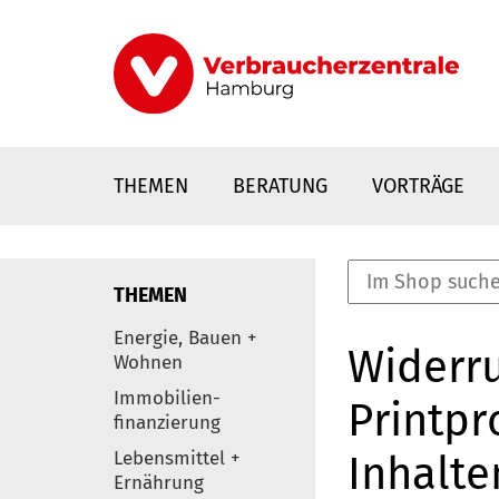
Direkt
zum
Inhalt
THEMEN
BERATUNG
VORTRÄGE
THEMEN
nstaltungen
Energie, Bauen +
Widerru
0
Wohnen
Elemente
Immobilien-
Printpr
finanzierung
Lebensmittel +
Inhalte
Ernährung