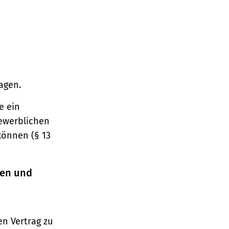
agen.
e ein
gewerblichen
können (§ 13
ren und
n Vertrag zu