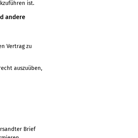
zuführen ist.
nd andere
n Vertrag zu
srecht auszuüben,
ersandter Brief
ormieren.