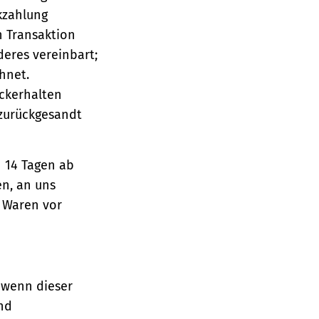
ckzahlung
n Transaktion
deres vereinbart;
hnet.
ückerhalten
 zurückgesandt
n 14 Tagen ab
en, an uns
e Waren vor
 wenn dieser
und