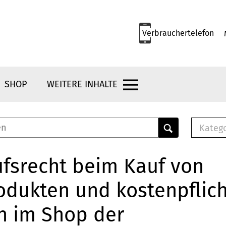
Verbrauchertelefon
SHOP
WEITERE INHALTE
Kateg
E-
Mus
fsrecht beim Kauf von
E-B
odukten und kostenpflic
Che
Br
n im Shop der
Bu