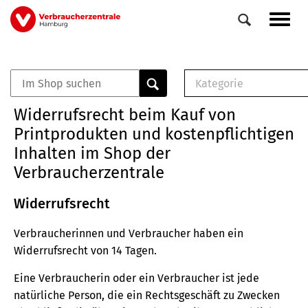
Direkt
Navig
zum
aktiv
Inhalt
Kategorie
0
Veranstaltungen
E-Book (PDF)
Widerrufsrecht beim Kauf von
Elemente
Musterbrief (RTF)
Printprodukten und kostenpflichtigen
E-Broschüre (PDF
Inhalten im Shop der
Checklisten (PDF)
Verbraucherzentrale
Broschüre
Buch
Widerrufsrecht
Verbraucherinnen und Verbraucher haben ein
Widerrufsrecht von 14 Tagen.
Eine Verbraucherin oder ein Verbraucher ist jede
natürliche Person, die ein Rechtsgeschäft zu Zwecken