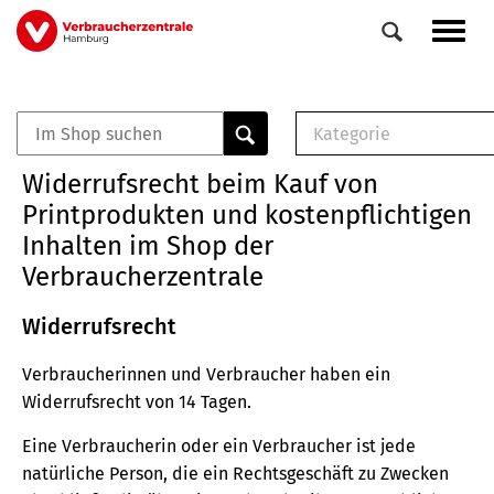
Direkt
Navig
zum
aktiv
Inhalt
Kategorie
0
Veranstaltungen
E-Book (PDF)
Widerrufsrecht beim Kauf von
Elemente
Musterbrief (RTF)
Printprodukten und kostenpflichtigen
E-Broschüre (PDF
Inhalten im Shop der
Checklisten (PDF)
Verbraucherzentrale
Broschüre
Buch
Widerrufsrecht
Verbraucherinnen und Verbraucher haben ein
Widerrufsrecht von 14 Tagen.
Eine Verbraucherin oder ein Verbraucher ist jede
natürliche Person, die ein Rechtsgeschäft zu Zwecken