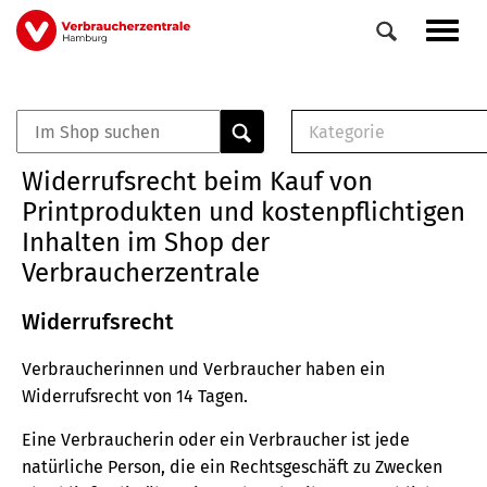
Direkt
Navig
zum
aktiv
Inhalt
Kategorie
0
Veranstaltungen
E-Book (PDF)
Widerrufsrecht beim Kauf von
Elemente
Musterbrief (RTF)
Printprodukten und kostenpflichtigen
E-Broschüre (PDF
Inhalten im Shop der
Checklisten (PDF)
Verbraucherzentrale
Broschüre
Buch
Widerrufsrecht
Verbraucherinnen und Verbraucher haben ein
Widerrufsrecht von 14 Tagen.
Eine Verbraucherin oder ein Verbraucher ist jede
natürliche Person, die ein Rechtsgeschäft zu Zwecken